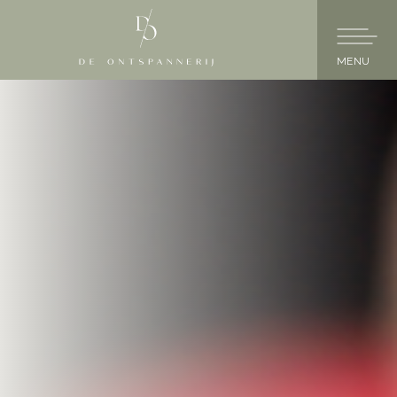
Skip to main content
HOME
PERMANENTE MAKE-UP
HUIDVERBETERING
PRODUCTEN
OVER ONS
KENNIS
AFSPRAAK MAKEN / CONTACT