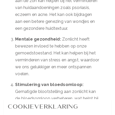
aan de zon kan helpen bij het verminderen
van huidaandoeningen zoals psoriasis,
eczeem en acne. Het kan ook bijdragen
aan een betere genezing van wondjes en
een gezondere huidtextuur.
Mentale gezondheid:
Zonlicht heeft
bewezen invloed te hebben op onze
gemoedstoestand. Het kan helpen bij het
verminderen van stress en angst, waardoor
we ons gelukkiger en meer ontspannen
voelen.
Stimulering van bloedsomloop:
Gematigde blootstelling aan zonlicht kan
de bloedsomloop verbeteren, wat helpt bij
het leveren van voedingsstoffen en
Cookieverklaring
zuurstof aan de huidcellen, wat op zijn