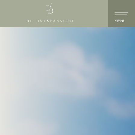
Skip to main content
HOME
PERMANENTE MAKE-UP
HUIDVERBETERING
PRODUCTEN
OVER ONS
KENNIS
AFSPRAAK MAKEN / CONTACT